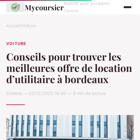
Ralentir pour accélérer
Mycoursier
l'avenir.
Accueil
›
Voiture
VOITURE
Conseils pour trouver les
meilleures offre de location
d’utilitaire à bordeaux
Émeline — 23/12/2025 16:26 — 9 min de lecture