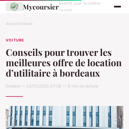
Ralentir pour accélérer
Mycoursier
l'avenir.
Accueil
›
Voiture
VOITURE
Conseils pour trouver les
meilleures offre de location
d’utilitaire à bordeaux
Émeline — 23/12/2025 07:38 — 9 min de lecture