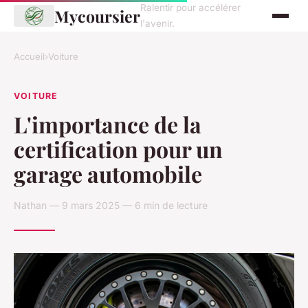
Ralentir pour accélérer
Mycoursier
l'avenir.
Accueil
›
Voiture
VOITURE
L'importance de la
certification pour un
garage automobile
Nathan — 9 mars 2025 — 6 min de lecture