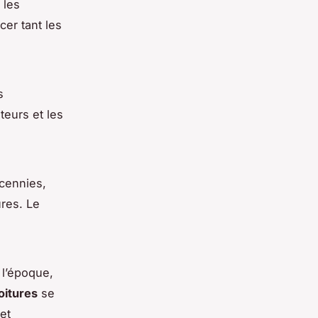
 les
cer tant les
s
eurs et les
cennies,
ures. Le
 l’époque,
oitures
se
et