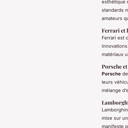
esthétique 
standards m
amateurs qu
Ferrari et 
Ferrari est
innovations
matériaux ut
Porsche et 
Porsche
dem
leurs véhic
mélange d’e
Lamborghin
Lamborghini
mise sur un
manifeste 