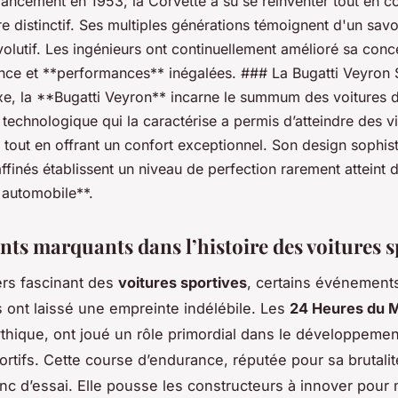
lancement en 1953, la Corvette a su se réinventer tout en c
e distinctif. Ses multiples générations témoignent d'un savoi
olutif. Les ingénieurs ont continuellement amélioré sa con
sance et **performances** inégalées. ### La Bugatti Veyron
uxe, la **Bugatti Veyron** incarne le summum des voitures d
 technologique qui la caractérise a permis d’atteindre des v
 tout en offrant un confort exceptionnel. Son design sophist
ffinés établissent un niveau de perfection rarement atteint 
e automobile**.
ts marquants dans l’histoire des voitures s
ers fascinant des
voitures sportives
, certains événement
 ont laissé une empreinte indélébile. Les
24 Heures du 
hique, ont joué un rôle primordial dans le développeme
rtifs. Cette course d’endurance, réputée pour sa brutalit
anc d’essai. Elle pousse les constructeurs à innover pour 