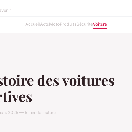
avenir.
Accueil
Actu
Moto
Produits
Sécurité
Voiture
e
stoire des voitures
tives
ars 2025 — 5 min de lecture