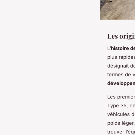
Les origi
L’
histoire d
plus rapide
désignait d
termes de v
développem
Les premie
Type 35, on
véhicules dé
poids léger
trouver l’éq