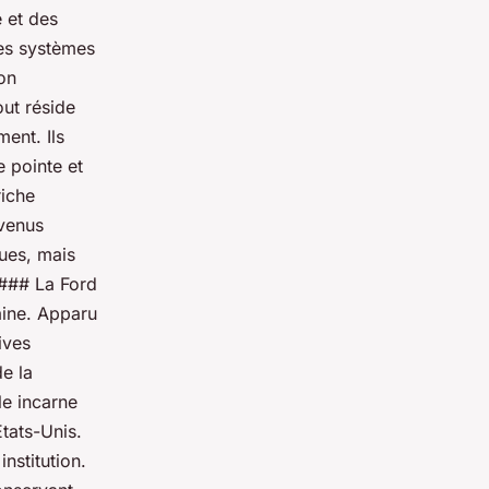
e et des
Les systèmes
ion
ut réside
ent. Ils
e pointe et
riche
evenus
ues, mais
 ### La Ford
ine. Apparu
ives
e la
le incarne
États-Unis.
nstitution.