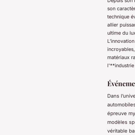
Depuis son 
son caractèr
technique év
allier puis
ultime du l
L’innovation
incroyables,
matériaux ra
l'**industri
Événemen
Dans l’univ
automobiles
épreuve myt
modèles spo
véritable b