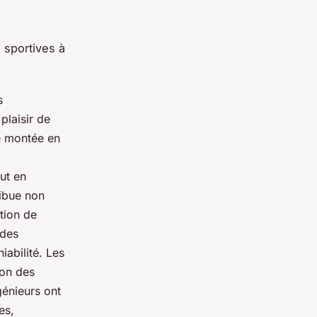
 sportives à
s
plaisir de
e montée en
ut en
ribue non
tion de
 des
abilité. Les
ion des
génieurs ont
es,