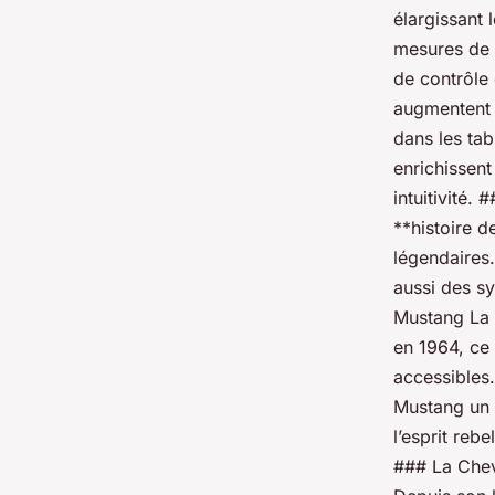
élargissant 
mesures de 
de contrôle 
augmentent 
dans les tab
enrichissent
intuitivité.
**histoire 
légendaires
aussi des s
Mustang La 
en 1964, ce 
accessibles.
Mustang un c
l’esprit reb
### La Chevr