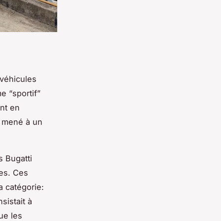
véhicules
e “sportif”
nt en
t mené à un
s Bugatti
res. Ces
a catégorie:
sistait à
que les