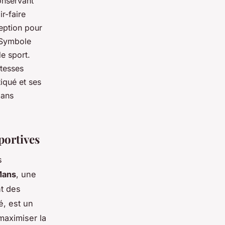
onservant
r-faire
ception pour
 Symbole
e sport.
itesses
iqué et ses
dans
portives
s
Mans
, une
nt des
é, est un
maximiser la