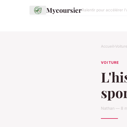
Mycoursier
Ralentir pour accélérer l'
Accueil
›
Voitur
VOITURE
L'hi
spor
Nathan — 8 m