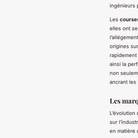
ingénieurs 
Les
course
elles ont s
l’allégemen
origines su
rapidement 
ainsi la pe
non seuleme
ancrant les 
Les marq
L’évolution
sur l’indus
en matière