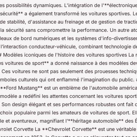
les possibilités dynamiques. L'intégration de l'**électroniqu
sécurité** a également transformé les voitures sportives. 
de stabilité, d'assistance au freinage et de gestion de tract
la sécurité sans compromettre la performance. Un autre ato
leaux de bord numériques et les systèmes d'info-divertissem
 l’interaction conducteur-véhicule, combinant technologie d
 ## Modèles iconiques de l'histoire des voitures sportives La 
des voitures de sport** a donné naissance à des modèles d
. Ces voitures ne sont pas seulement des prouesses techniq
ymboles culturels qui ont enflammé l'imagination du public.
**Ford Mustang** est un emblème de l'automobile américa
modèle a redéfini les attentes concernant les voitures sport
 Son design élégant et ses performances robustes ont fait d
hoix populaire parmi les amateurs de voitures de sport. El
elle et aventureux, magnifiant l’**héritage automobile** des 
olet Corvette La **Chevrolet Corvette** est une véritable i