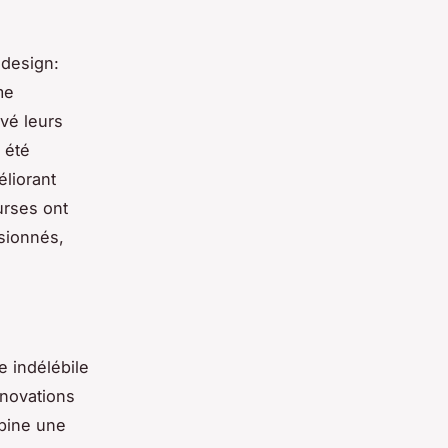
 design:
me
uvé leurs
 été
liorant
urses ont
sionnés,
e indélébile
nnovations
bine une