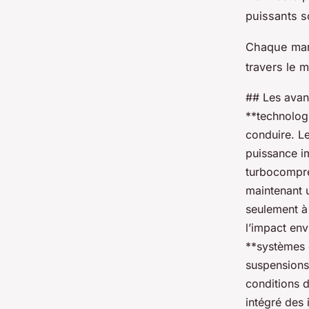
puissants s
Chaque marq
travers le 
## Les avan
**technologi
conduire. L
puissance i
turbocompre
maintenant u
seulement à
l’impact env
**systèmes 
suspensions
conditions d
intégré des